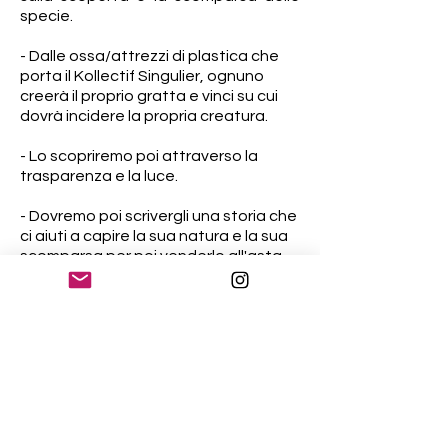
specie.
- Dalle ossa/attrezzi di plastica che
porta il Kollectif Singulier, ognuno
creerà il proprio gratta e vinci su cui
dovrà incidere la propria creatura.
- Lo scopriremo poi attraverso la
trasparenza e la luce.
- Dovremo poi scrivergli una storia che
ci aiuti a capire la sua natura e la sua
scomparsa per poi venderlo all'asta.
- Esporremo le opere realizzate in
maniera museale, su blocchi luminosi
con una colonna sonora sulla storia di
queste creature.