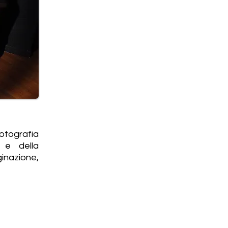
otografia
à e della
ginazione,