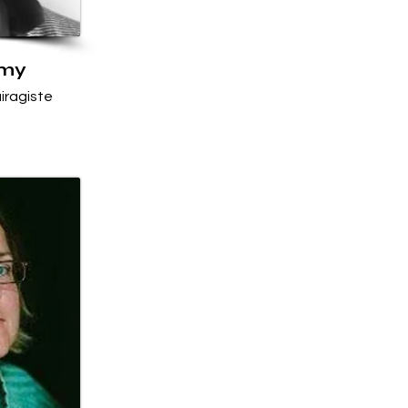
émy
iragiste