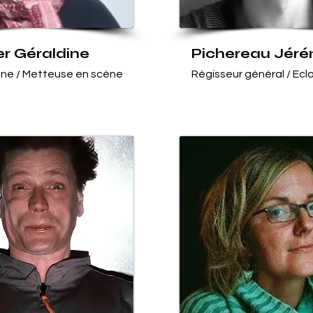
r Géraldine
Pichereau Jér
nne / Metteuse en scène
Régisseur général / Ecla