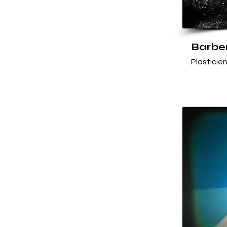
Barber
Plasticie