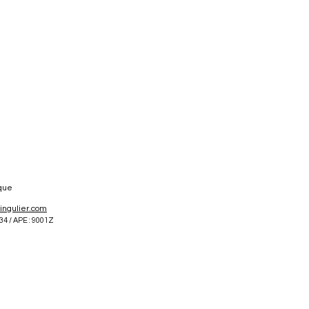
ique
singulier.com
34 /
APE : 9001Z