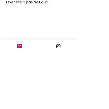
Une fête à pas de Loup !
Le Kollectif Singulier
Ludovic Darras
24 rue St Leu
Responsable artistique
La Maison du Théâtre
+336 09 49 34 64
80000 Amiens (France)
contact@lekollectifsingulier.com
Licence 2- R-2022-000677 / Siret:
508 880 838 000 34
/
APE :
9001Z