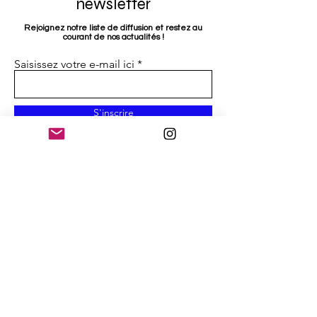
newsletter
Rejoignez notre liste de diffusion et restez au
courant de nos actualités !
Saisissez votre e-mail ici
S'inscrire
Le Kollectif Singulier
Ludovic Darras
24 rue St Leu
Responsable artistique
La Maison du Théâtre
+336 09 49 34 64
80000 Amiens (France)
contact@lekollectifsingulier.com
Licence 2- R-2022-000677 / Siret:
508 880 838 000 34
/
APE :
9001Z